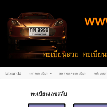
Tabiendd
หมวดทะเบียน
ผลรวมเลขทะเบียน
คลังบทค
ทะเบียนเลขสลับ